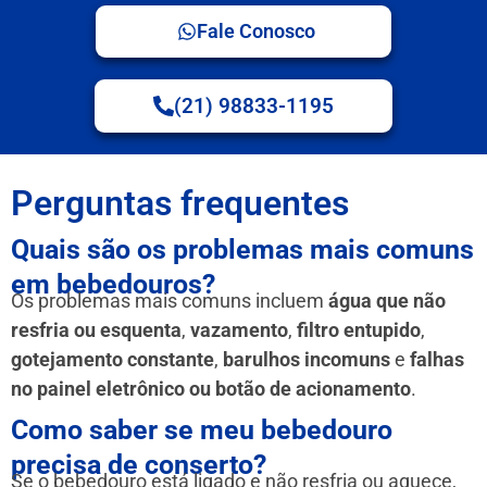
Fale Conosco
(21) 98833-1195
Perguntas frequentes
Quais são os problemas mais comuns
em bebedouros?
Os problemas mais comuns incluem
água que não
resfria ou esquenta
,
vazamento
,
filtro entupido
,
gotejamento constante
,
barulhos incomuns
e
falhas
no painel eletrônico ou botão de acionamento
.
Como saber se meu bebedouro
precisa de conserto?
Se o bebedouro está ligado e não resfria ou aquece,