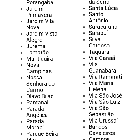
da Serra
Porangaba
Santa Lúcia
Jardim
Santo
Primavera
Antônio
Jardim Vila
Saracuruna
Nova
Sarapuí
Jardim Vista
Silva
Alegre
Cardoso
Jurema
Taquara
Lamarão
Vila Canaã
Mantiquira
Vila
Nova
Guanabara
Campinas
Vila Itamarati
Nossa
Vila Maria
Senhora do
Helena
Carmo
Vila São José
Olavo Bilac
Vila São Luiz
Pantanal
Vila São
Parada
Sebastião
Angélica
Vila Urussaí
Parada
Bar dos
Morabi
Cavaleiros
Parque Beira
Campos
Mar