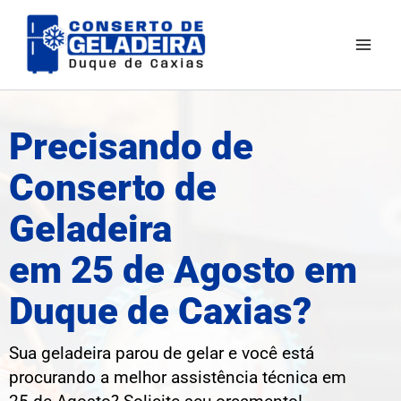
Ir
para
o
conteúdo
Precisando de
Conserto de
Geladeira
em 25 de Agosto em
Duque de Caxias?
Sua geladeira parou de gelar e você está
procurando a melhor assistência técnica em