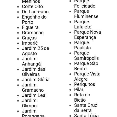
Parque
Meninos
Felicidade
Corte Oito
Parque
Dr. Laureano
Fluminense
Engenho do
Parque
Porto
Lafaiete
Figueira
Parque Nova
Gramacho
Esperança
Graças
Parque
Imbariê
Paulista
Jardim 25 de
Parque
Agosto
Samirópolis
Jardim
Parque São
Anhangá
Bento
Jardim das
Parque Vista
Oliveiras
Alegre
Jardim Glória
Periquitos
Jardim
Pilar
Gramacho
Reta do
Jardim Leal
Bicão
Jardim
Santa Cruz
Olimpo
da Serra
Jardim
Santa Lúcia
Porangaba