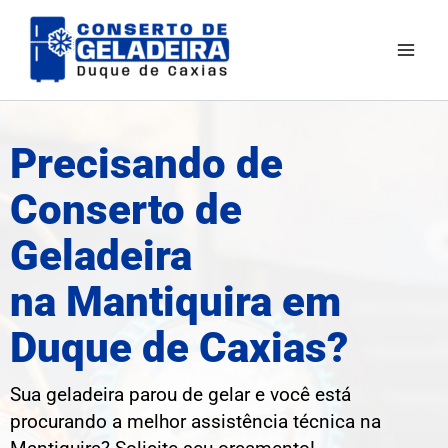
Ir
para
o
conteúdo
Precisando de
Conserto de
Geladeira
na Mantiquira em
Duque de Caxias?
Sua geladeira parou de gelar e você está
procurando a melhor assistência técnica na