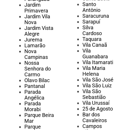
Santo
Jardim
Antônio
Primavera
Saracuruna
Jardim Vila
Sarapuí
Nova
Silva
Jardim Vista
Cardoso
Alegre
Taquara
Jurema
Vila Canaã
Lamarão
Vila
Nova
Guanabara
Campinas
Vila Itamarati
Nossa
Vila Maria
Senhora do
Helena
Carmo
Vila São José
Olavo Bilac
Vila São Luiz
Pantanal
Vila São
Parada
Sebastião
Angélica
Vila Urussaí
Parada
25 de Agosto
Morabi
Bar dos
Parque Beira
Cavaleiros
Mar
Campos
Parque