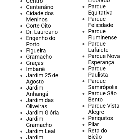
Eldorado
Centro
Parque
Centenário
Equitativa
Cidade dos
Parque
Meninos
Felicidade
Corte Oito
Parque
Dr. Laureano
Fluminense
Engenho do
Parque
Porto
Lafaiete
Figueira
Parque Nova
Gramacho
Esperança
Graças
Parque
Imbariê
Paulista
Jardim 25 de
Parque
Agosto
Samirópolis
Jardim
Parque São
Anhangá
Bento
Jardim das
Parque Vista
Oliveiras
Alegre
Jardim Glória
Periquitos
Jardim
Pilar
Gramacho
Reta do
Jardim Leal
Bicão
Jardim