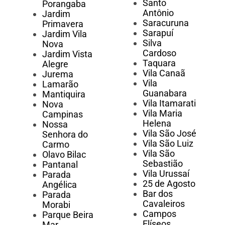
Santo
Porangaba
Antônio
Jardim
Saracuruna
Primavera
Sarapuí
Jardim Vila
Silva
Nova
Cardoso
Jardim Vista
Taquara
Alegre
Vila Canaã
Jurema
Vila
Lamarão
Guanabara
Mantiquira
Vila Itamarati
Nova
Vila Maria
Campinas
Helena
Nossa
Vila São José
Senhora do
Vila São Luiz
Carmo
Vila São
Olavo Bilac
Sebastião
Pantanal
Vila Urussaí
Parada
25 de Agosto
Angélica
Bar dos
Parada
Cavaleiros
Morabi
Campos
Parque Beira
Elíseos
Mar