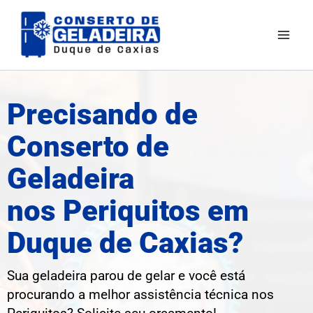
Ir
para
o
conteúdo
Precisando de
Conserto de
Geladeira
nos Periquitos em
Duque de Caxias?
Sua geladeira parou de gelar e você está
procurando a melhor assistência técnica nos