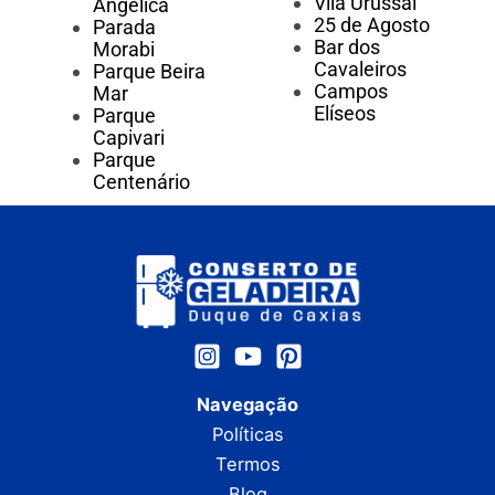
Vila Urussaí
Angélica
25 de Agosto
Parada
Bar dos
Morabi
Cavaleiros
Parque Beira
Campos
Mar
Elíseos
Parque
Capivari
Parque
Centenário
Navegação
Políticas
Termos
Blog