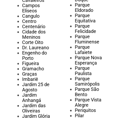
Cavaleiros
Parque
Campos
Eldorado
Elíseos
Parque
Cangulo
Equitativa
Centro
Parque
Centenário
Felicidade
Cidade dos
Parque
Meninos
Fluminense
Corte Oito
Parque
Dr. Laureano
Lafaiete
Engenho do
Parque Nova
Porto
Esperança
Figueira
Parque
Gramacho
Paulista
Graças
Parque
Imbariê
Samirópolis
Jardim 25 de
Parque São
Agosto
Bento
Jardim
Parque Vista
Anhangá
Alegre
Jardim das
Periquitos
Oliveiras
Pilar
Jardim Glória