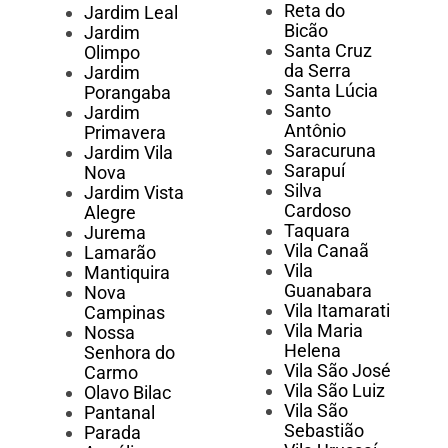
Reta do
Jardim Leal
Bicão
Jardim
Santa Cruz
Olimpo
da Serra
Jardim
Santa Lúcia
Porangaba
Santo
Jardim
Antônio
Primavera
Saracuruna
Jardim Vila
Sarapuí
Nova
Silva
Jardim Vista
Cardoso
Alegre
Taquara
Jurema
Vila Canaã
Lamarão
Vila
Mantiquira
Guanabara
Nova
Vila Itamarati
Campinas
Vila Maria
Nossa
Helena
Senhora do
Vila São José
Carmo
Vila São Luiz
Olavo Bilac
Vila São
Pantanal
Sebastião
Parada