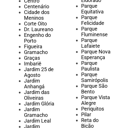
Eldorado
Centro
Parque
Centenário
Equitativa
Cidade dos
Parque
Meninos
Felicidade
Corte Oito
Parque
Dr. Laureano
Fluminense
Engenho do
Parque
Porto
Lafaiete
Figueira
Parque Nova
Gramacho
Esperança
Graças
Parque
Imbariê
Paulista
Jardim 25 de
Parque
Agosto
Samirópolis
Jardim
Parque São
Anhangá
Bento
Jardim das
Parque Vista
Oliveiras
Alegre
Jardim Glória
Periquitos
Jardim
Pilar
Gramacho
Reta do
Jardim Leal
Bicão
Jardim