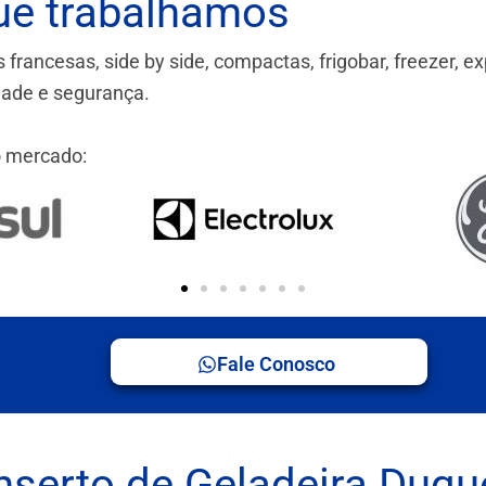
ue trabalhamos
ancesas, side by side, compactas, frigobar, freezer, ex
idade e segurança.
 mercado:
Fale Conosco
serto de Geladeira Duqu