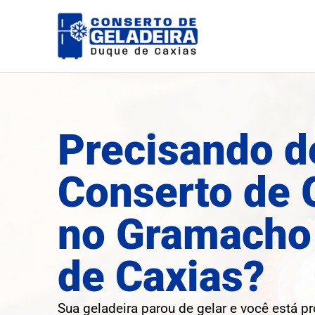
Ir
para
o
conteúdo
Precisando d
Conserto de 
no Gramacho
de Caxias?
Sua geladeira parou de gelar e você está p