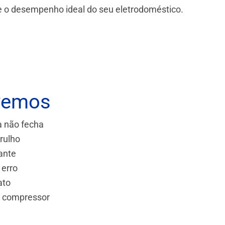
 e o desempenho ideal do seu eletrodoméstico.
vemos
a não fecha
rulho
ante
 erro
ato
e compressor