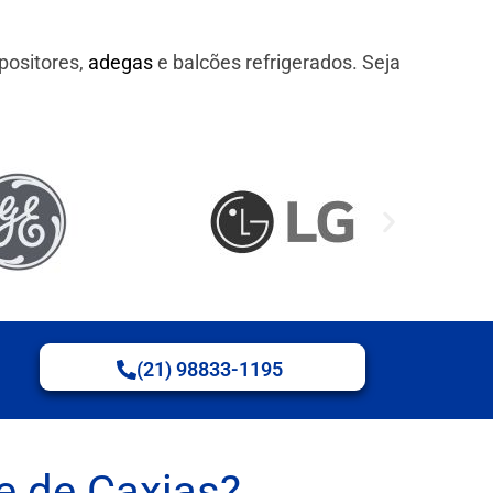
positores,
adegas
e balcões refrigerados. Seja
(21) 98833-1195
e de Caxias?