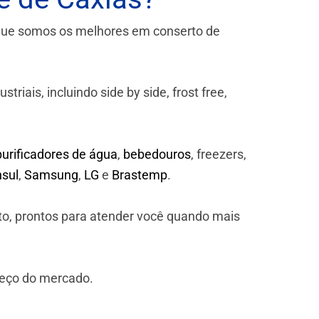
que somos os melhores em conserto de
iais, incluindo side by side, frost free,
purificadores de água
,
bebedouros
, freezers,
sul
,
Samsung
,
LG
e
Brastemp
.
to, prontos para atender você quando mais
reço do mercado.